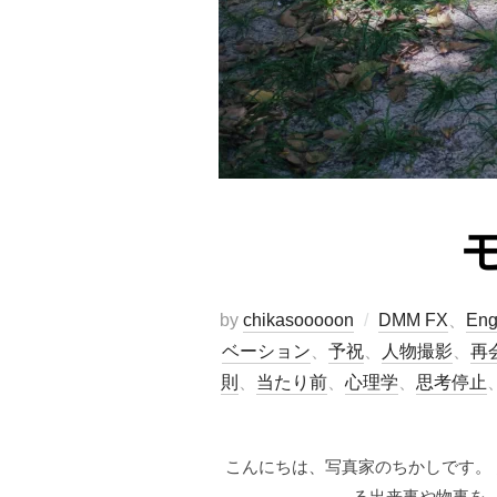
by
chikasooooon
DMM FX
、
Eng
ベーション
、
予祝
、
人物撮影
、
再
則
、
当たり前
、
心理学
、
思考停止
こんにちは、写真家のちかしです。
る出来事や物事を