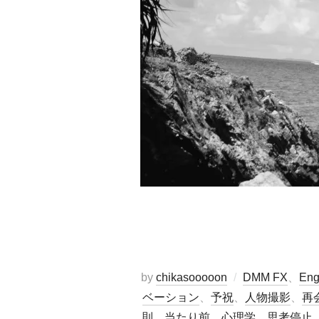
by
chikasooooon
DMM FX
、
Eng
ベーション
、
予祝
、
人物撮影
、
再
則
、
当たり前
、
心理学
、
思考停止