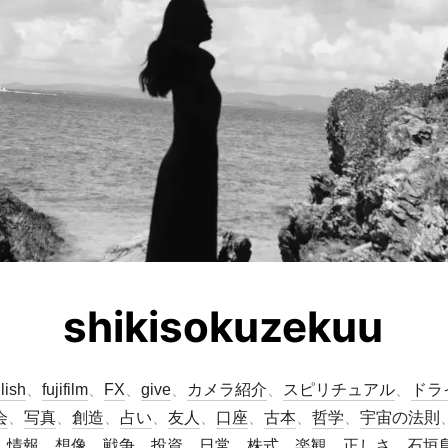
shikisokuzekuu
lish
、
fujifilm
、
FX
、
give
、
カメラ紹介
、
スピリチュアル
、
ドラ
会
、
写真
、
創造
、
占い
、
友人
、
口座
、
古本
、
哲学
、
宇宙の法則
、
情報
、
想像
、
戦争
、
投資
、
日常
、
株式
、
楽観
、
正しさ
、
石垣