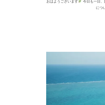
おはようございます
今日も一日、
につ