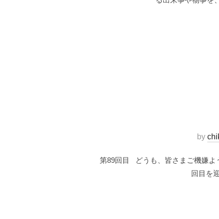
by
ch
第89回目 どうも、皆さまご機嫌よ
回目を