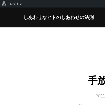
WordPress
ログイン
コ
に
しあわせなヒトのしあわせの法則
ン
つ
テ
い
ン
て
ツ
へ
ス
キ
ッ
プ
手
by
ch