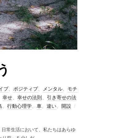
う
イブ
、
ポジティブ
、
メンタル
、
モチ
、
幸せ
、
幸せの法則
、
引き寄せの法
投
島
、
行動心理学
、
車
、
違い
、
開設
稿
日:
 日常生活において、私たちはあらゆ
り前」を少しだ …