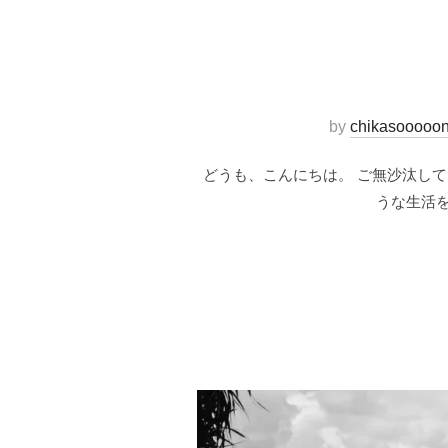
by
chikasooooo
どうも、こんにちは。 ご無沙汰し
うな生活を