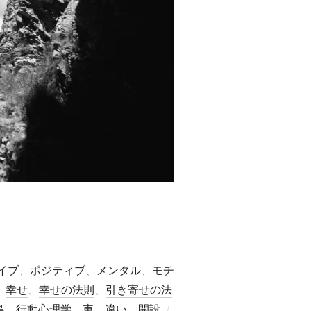
イブ
、
ポジティブ
、
メンタル
、
モチ
、
幸せ
、
幸せの法則
、
引き寄せの法
投
島
、
行動心理学
、
車
、
違い
、
開設