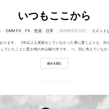
いつもここから
投
n
DMM FX
、
FX
、
投資
、
日常
2026年6月12日
コメント
稿
ております。 1年以上も更新をしていなかった事に驚くよりも、自
日:
していたことに驚き桃の木山椒の木です。 べ、別に考えていなか
“いつもここから”
続きを読む