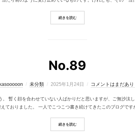
“モノの見方を身につけよう”
続きを読む
No.89
投
ikasooooon
未分類
2025年1月24日
コメントはまだあり
稿
う。 暫く顔を合わせていない人ばかりだと思いますが、ご無沙汰し
日:
迎えておりました。 一人でこつこつ書き続けてきたこのブログですが
“NO.89”
続きを読む