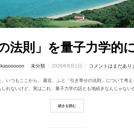
の法則」を量子力学的
投
ikasooooon
未分類
2026年8月1日
コメントはまだあり
稿
た。いつもここから。 最近、ふと「引き寄せの法則」について考え
日:
もしれないけど、実はこれ、量子力学の話とも地続きなんじゃないか
“「引き寄せの法則」を量子力学的
続きを読む