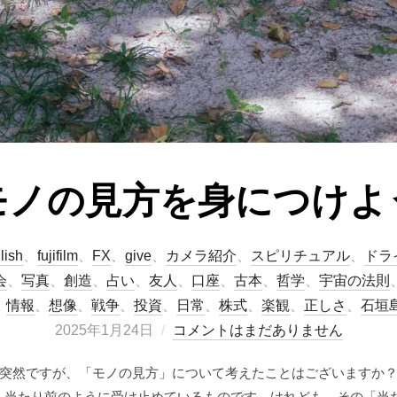
モノの見方を身につけよ
lish
、
fujifilm
、
FX
、
give
、
カメラ紹介
、
スピリチュアル
、
ドラ
会
、
写真
、
創造
、
占い
、
友人
、
口座
、
古本
、
哲学
、
宇宙の法則
、
情報
、
想像
、
戦争
、
投資
、
日常
、
株式
、
楽観
、
正しさ
、
石垣
2025年1月24日
コメントはまだありません
 突然ですが、「モノの見方」について考えたことはございますか？
、当たり前のように受け止めているものです。けれども、その「当た