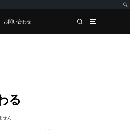
検
検
お問い合わせ
サイドバーとナビ
索
索
対
象:
わる
ません