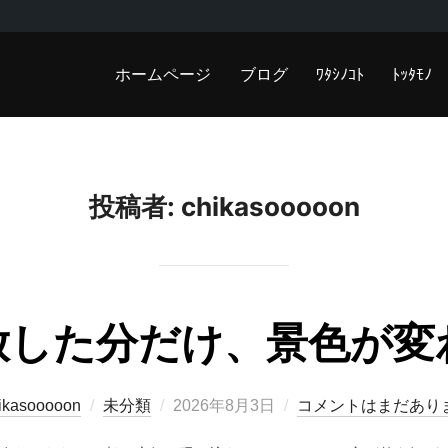
ホームページ
ブログ
ﾜﾀｼﾉｺﾄ
ﾄｯﾀﾓﾉ
投稿者:
chikasooooon
放した分だけ、景色が変
投
ikasooooon
未分類
2026年8月3日
コメントはまだあり
稿