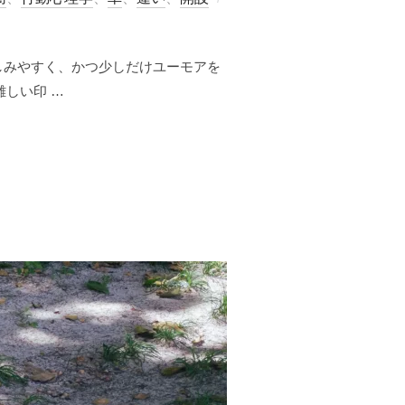
稿
日:
しみやすく、かつ少しだけユーモアを
しい印 …