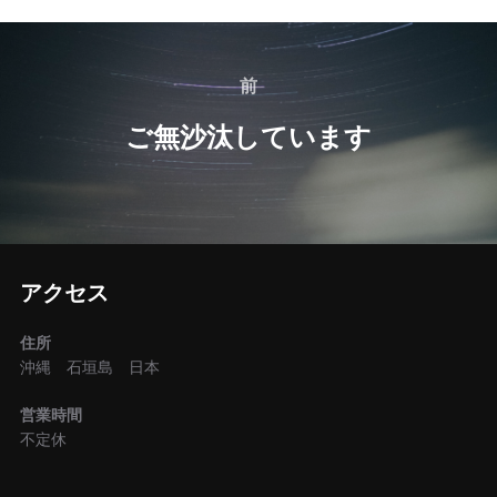
投
稿
前
前
ナ
ご無沙汰しています
ビ
ゲ
ー
アクセス
シ
住所
ョ
沖縄 石垣島 日本
ン
営業時間
不定休