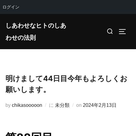
ログイン
コ
しあわせなヒトのしあ
ン
検
サイド
テ
わせの法則
索
ン
対
ツ
象:
へ
ス
明けまして44日目今年もよろしくお
キ
ッ
願いします。
プ
投
by
chikasooooon
に
未分類
on
2024年2月13日
稿
日: