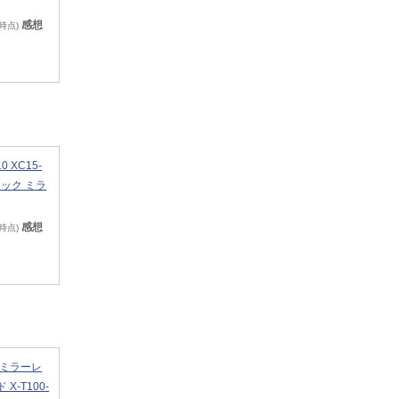
感想
8時点)
0 XC15-
ラック ミラ
感想
8時点)
M ミラーレ
X-T100-