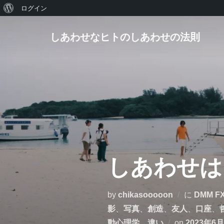
WordPress
ログイン
コ
に
しあわせなヒトのしあわせの法則
ン
つ
テ
い
ン
て
ツ
へ
ス
キ
ッ
プ
しあわせは
by
chikasooooon
に
DMM F
影
、
写真
、
創造
、
友人
、
口座
、
投
動心理学
、
違い
on
2023年6