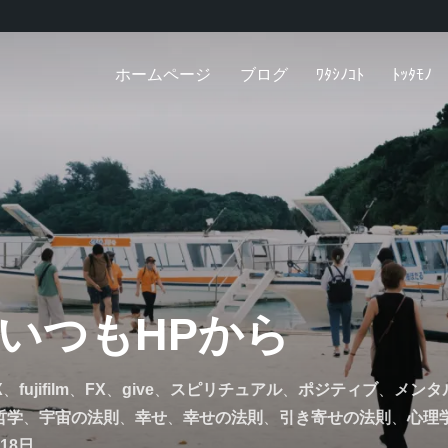
ホームページ
ブログ
ﾜﾀｼﾉｺﾄ
ﾄｯﾀﾓﾉ
いつもHPから
X
、
fujifilm
、
FX
、
give
、
スピリチュアル
、
ポジティブ
、
メンタ
哲学
、
宇宙の法則
、
幸せ
、
幸せの法則
、
引き寄せの法則
、
心理
月18日