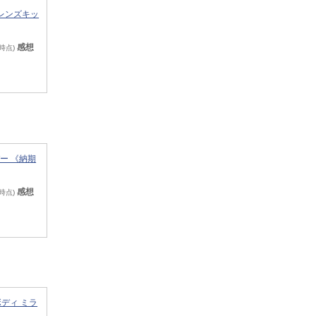
m レンズキッ
感想
8時点)
バー 《納期
感想
8時点)
 ボディ ミラ