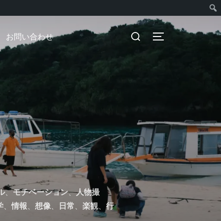
検
検
お問い合わせ
サイドバーとナビ
索
索
対
象:
ル
、
モチベーション
、
人物撮
学
、
情報
、
想像
、
日常
、
楽観
、
行