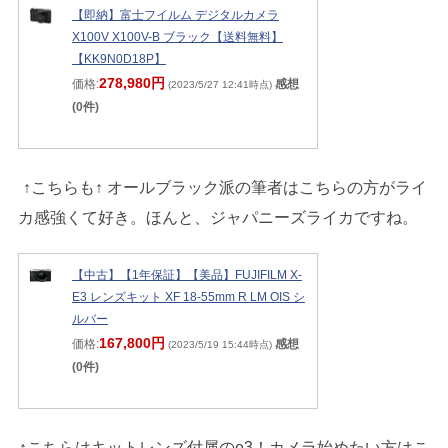
【即納】富士フイルム デジタルカメラ
X100V X100V-B ブラック【送料無料】
【KK9N0D18P】
278,980円
価格:
感想
(2023/5/27 12:41時点)
(0件)
↑こちらも↑ オールブラック派の筆者はこちらの方がライ
カ感強くて好き。ほんと、ジャパニーズライカですね。
【中古】【1年保証】【美品】FUJIFILM X-
E3 レンズキット XF 18-55mm R LM OIS シ
ルバー
167,800円
価格:
感想
(2023/5/19 15:44時点)
(0件)
↑こちらはキットレンズ付属のe3！カメラ始めたい方はこ