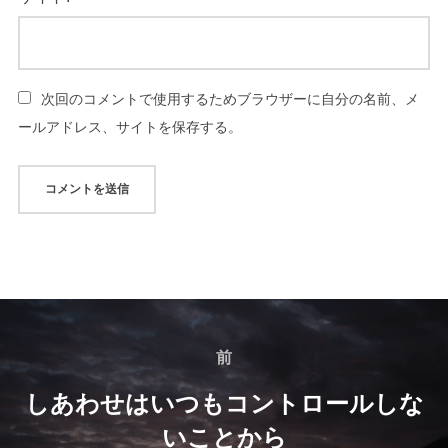
次回のコメントで使用するためブラウザーに自分の名前、メ
ールアドレス、サイトを保存する。
投
稿
前
前
ナ
しあわせはいつもコントロールしな
いことから
ビ