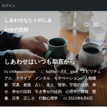
ログイン
コ
しあわせなヒトのしあ
ン
検
サイド
テ
わせの法則
索
ン
対
ツ
象:
へ
ス
しあわせはいつも助言から
キ
ッ
by
chikasooooon
に
fujifilm
、
FX
、
give
、
スピリチュ
プ
アル
、
ドライブ
、
メンタル
、
モチベーション
、
人物撮
影
、
写真
、
創造
、
占い
、
友人
、
哲学
、
宇宙の法則
、
幸
せ
、
幸せの法則
、
引き寄せの法則
、
心理学
、
情報
、
想
投
像
、
日常
、
正しさ
、
行動心理学
on
2023年6月6日
稿