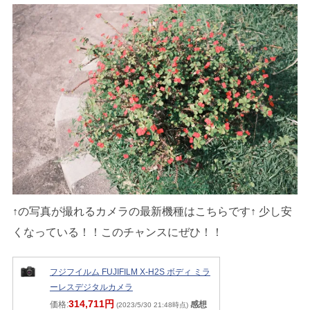
↑の写真が撮れるカメラの最新機種はこちらです↑ 少し安
くなっている！！このチャンスにぜひ！！
フジフイルム FUJIFILM X-H2S ボディ ミラ
ーレスデジタルカメラ
314,711円
価格:
感想
(2023/5/30 21:48時点)