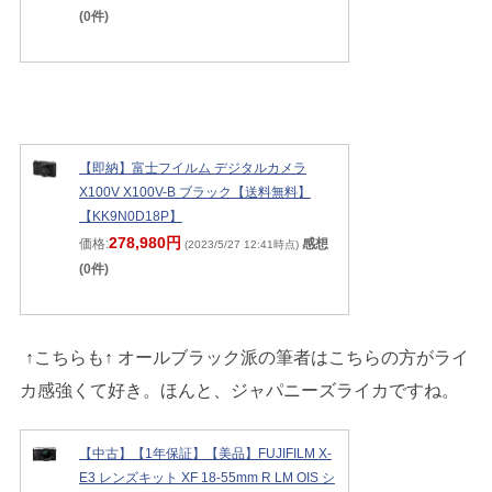
(0件)
【即納】富士フイルム デジタルカメラ
X100V X100V-B ブラック【送料無料】
【KK9N0D18P】
278,980円
価格:
感想
(2023/5/27 12:41時点)
(0件)
↑こちらも↑ オールブラック派の筆者はこちらの方がライ
カ感強くて好き。ほんと、ジャパニーズライカですね。
【中古】【1年保証】【美品】FUJIFILM X-
E3 レンズキット XF 18-55mm R LM OIS シ