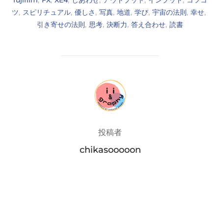
fujifilm
,
FX
,
XE4
,
しあわせ
,
アウトプット
,
インプット
,
コツコ
ツ
,
スピリチュアル
,
優しさ
,
写真
,
地道
,
学び
,
宇宙の法則
,
幸せ
,
引き寄せの法則
,
思考
,
決断力
,
答え合わせ
,
読書
投稿者
投稿者
chikasooooon