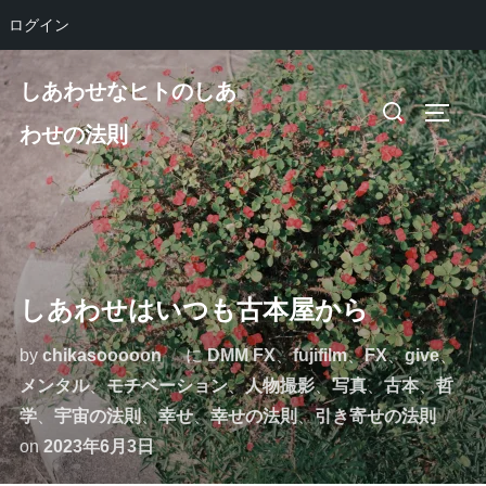
ログイン
コ
しあわせなヒトのしあ
ン
検
サイド
テ
わせの法則
索
ン
対
ツ
象:
へ
ス
キ
しあわせはいつも古本屋から
ッ
プ
by
chikasooooon
に
DMM FX
、
fujifilm
、
FX
、
give
、
メンタル
、
モチベーション
、
人物撮影
、
写真
、
古本
、
哲
学
、
宇宙の法則
、
幸せ
、
幸せの法則
、
引き寄せの法則
投
on
2023年6月3日
稿