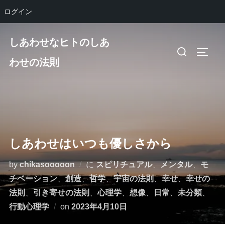
ログイン
コ
しあわせなヒトのしあ
ン
検
サイド
テ
わせの法則
索
ン
対
ツ
象:
へ
ス
キ
しあわせはいつも優しさから
ッ
プ
by
chikasooooon
に
スピリチュアル
、
メンタル
、
モ
チベーション
、
創造
、
哲学
、
宇宙の法則
、
幸せ
、
幸せの
法則
、
引き寄せの法則
、
心理学
、
想像
、
日常
、
未分類
、
投
行動心理学
on
2023年4月10日
稿