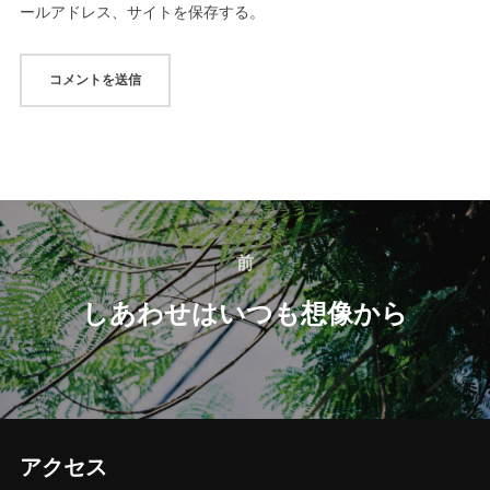
ールアドレス、サイトを保存する。
投
稿
前
前
ナ
しあわせはいつも想像から
ビ
ゲ
ー
アクセス