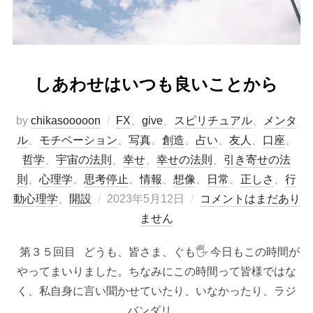
しあわせはいつも良いことから
by
chikasooooon
FX
、
give
、
スピリチュアル
、
メンタ
ル
、
モチベーション
、
写真
、
創造
、
占い
、
友人
、
口座
、
哲学
、
宇宙の法則
、
幸せ
、
幸せの法則
、
引き寄せの法
則
、
心理学
、
思考停止
、
情報
、
想像
、
日常
、
正しさ
、
行
投
動心理学
、
開設
2023年5月12日
コメントはまだあり
稿
ません
日:
第３５回目 どうも、皆さま、ぐも🖐️ 今日もこの時間が
やってまいりました。ちなみにこの時間って皆様ではな
く、私自身に言い聞かせていたり、いなかったり、ラジ
バンダリ …