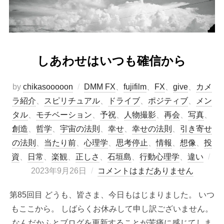
しあわせはいつも確信から
by
chikasooooon
DMM FX
、
fujifilm
、
FX
、
give
、
カメ
ラ紹介
、
スピリチュアル
、
ドライブ
、
ポジティブ
、
メン
タル
、
モチベーション
、
予祝
、
人物撮影
、
再会
、
写真
、
創造
、
哲学
、
宇宙の法則
、
幸せ
、
幸せの法則
、
引き寄せ
の法則
、
当たり前
、
心理学
、
思考停止
、
情報
、
想像
、
投
投
資
、
日常
、
楽観
、
正しさ
、
石垣島
、
行動心理学
、
違い
稿
2023年9月26日
コメントはまだありません
日:
第85回目 どうも、皆さま、今日もはじまりました。 いつ
もここから。 しばらくお休みして申し訳ございません。
なんだかふとブログを更新することが苦痛に感じてしま