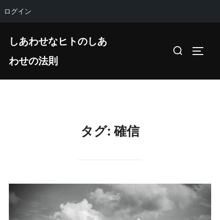
ログイン
コ
しあわせなヒトのしあ
ン
検
サイド
テ
わせの法則
索
ン
対
ツ
象:
へ
ス
キ
タグ:
確信
ッ
プ