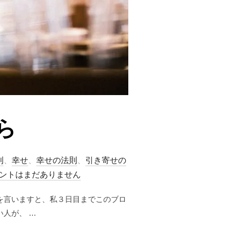
ら
則
、
幸せ
、
幸せの法則
、
引き寄せの
ントはまだありません
を言いますと、私３日目までこのブロ
人が、 …