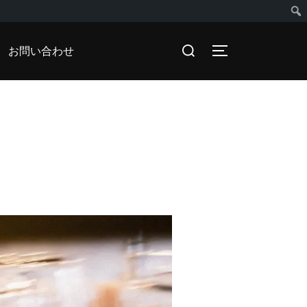
検
検
お問い合わせ
サイドバーとナビ
索
索
対
象: