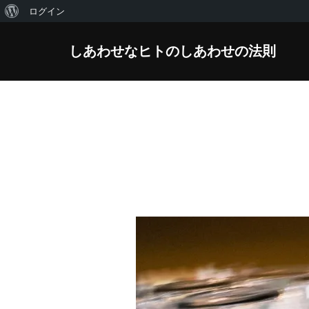
WordPress
ログイン
コ
に
しあわせなヒトのしあわせの法則
ン
つ
テ
い
ン
て
ツ
へ
ス
キ
ッ
プ