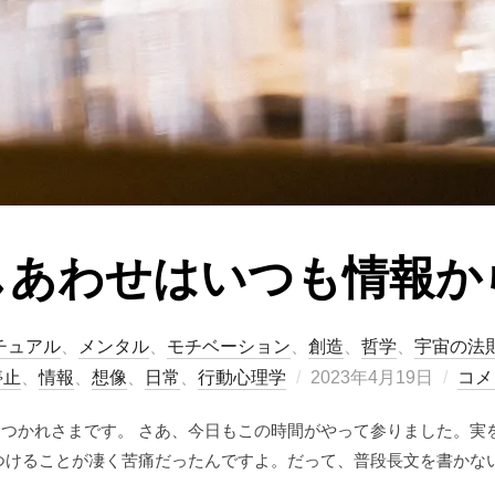
しあわせはいつも情報か
チュアル
、
メンタル
、
モチベーション
、
創造
、
哲学
、
宇宙の法
投
停止
、
情報
、
想像
、
日常
、
行動心理学
2023年4月19日
コメ
稿
おつかれさまです。 さあ、今日もこの時間がやって参りました。実
日:
つけることが凄く苦痛だったんですよ。だって、普段長文を書かない