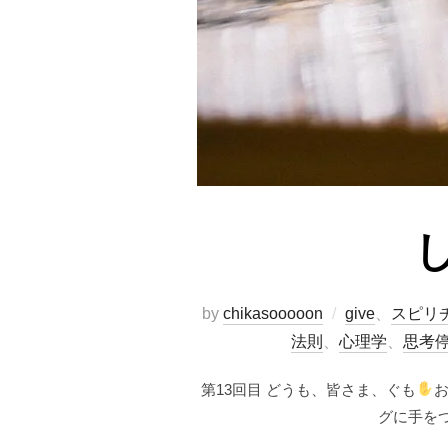
by
chikasooooon
give
、
スピリ
法則
、
心理学
、
思考
第13回目 どうも、皆さま、ぐも
グに手を