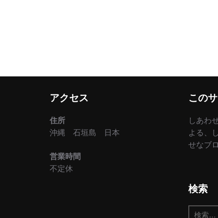
アクセス
このサ
住所
しあわ
沖縄 石垣島 日本
よる、
せなブ
営業時間
不定休
検索
検