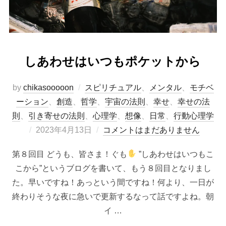
しあわせはいつもポケットから
by
chikasooooon
スピリチュアル
、
メンタル
、
モチベ
ーション
、
創造
、
哲学
、
宇宙の法則
、
幸せ
、
幸せの法
則
、
引き寄せの法則
、
心理学
、
想像
、
日常
、
行動心理学
投
2023年4月13日
コメントはまだありません
稿
第８回目 どうも、皆さま！ぐも
”しあわせはいつもこ
日:
こから”というブログを書いて、もう８回目となりまし
た。早いですね！あっという間ですね！何より、一日が
終わりそうな夜に急いで更新するなって話ですよね。朝
イ …