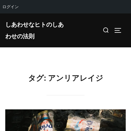
ログイン
コ
しあわせなヒトのしあ
ン
検
サイド
テ
わせの法則
索
ン
対
ツ
象:
へ
ス
キ
タグ:
アンリアレイジ
ッ
プ