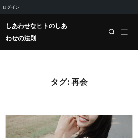
ログイン
コ
しあわせなヒトのしあ
ン
検
サイド
テ
わせの法則
索
ン
対
ツ
象:
へ
ス
キ
タグ:
再会
ッ
プ