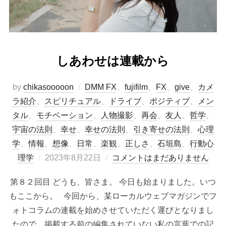
しあわせは連載から
by
chikasooooon
DMM FX
、
fujifilm
、
FX
、
give
、
カメ
ラ紹介
、
スピリチュアル
、
ドライブ
、
ポジティブ
、
メン
タル
、
モチベーション
、
人物撮影
、
再会
、
友人
、
哲学
、
宇宙の法則
、
幸せ
、
幸せの法則
、
引き寄せの法則
、
心理
学
、
情報
、
想像
、
日常
、
楽観
、
正しさ
、
石垣島
、
行動心
投
理学
2023年8月22日
コメントはまだありません
稿
第８２回目 どうも、皆さま。 今日も始まりました。いつ
日:
もここから。 今回から、某ローカルウェブマガジンでフ
ォトコラムの連載を始めさせていただく運びとなりまし
たので、掲載する前の編集されていない私の言葉での記